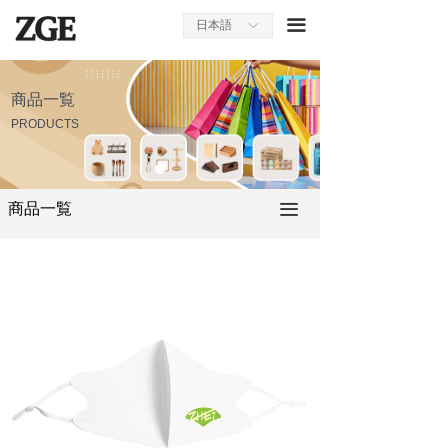
ホームページ
끀
日本語
ꀅ
会社案内
商品一覧
商品一覧
PRODUCTS
採用情報
お問い合わせ
商品一覧
끀
プレスルーム
オンラインストア