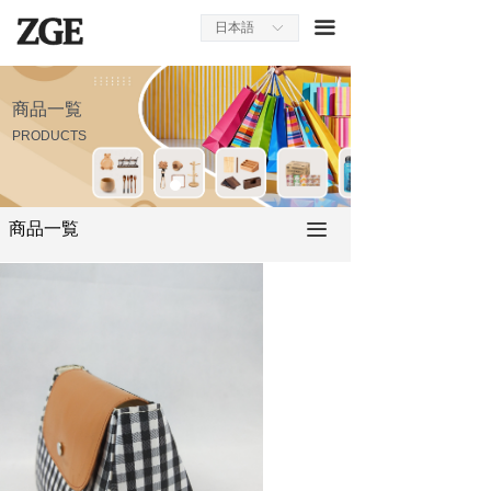
ホームページ
끀
日本語
ꀅ
会社案内
商品一覧
商品一覧
PRODUCTS
採用情報
お問い合わせ
商品一覧
끀
プレスルーム
オンラインストア