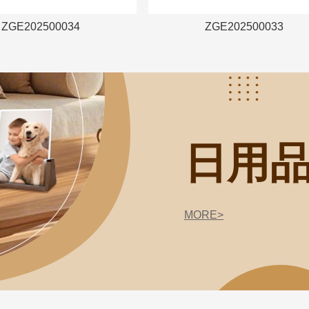
ZGE202500034
ZGE202500033
日用
MORE>