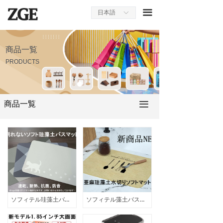
ホームページ
끀
日本語
ꀅ
会社案内
商品一覧
商品一覧
PRODUCTS
採用情報
お問い合わせ
商品一覧
끀
プレスルーム
オンラインストア
ソフィテル珪藻土バスマット
ソフィテル藻土バスマット亜麻藻土水切りソフィテル